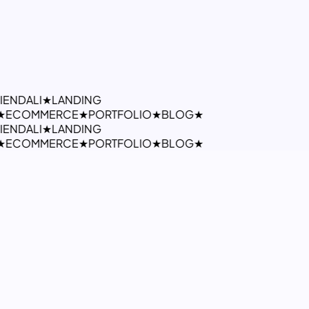
IENDALI
★
LANDING
★
ECOMMERCE
★
PORTFOLIO
★
BLOG
★
IENDALI
★
LANDING
★
ECOMMERCE
★
PORTFOLIO
★
BLOG
★