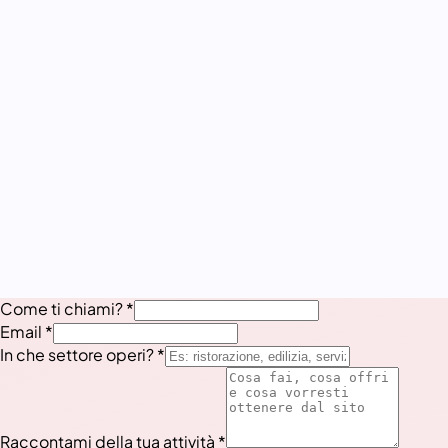
— Homeleven
Come ti chiami?
*
Email
*
In che settore operi?
*
Raccontami della tua attività
*