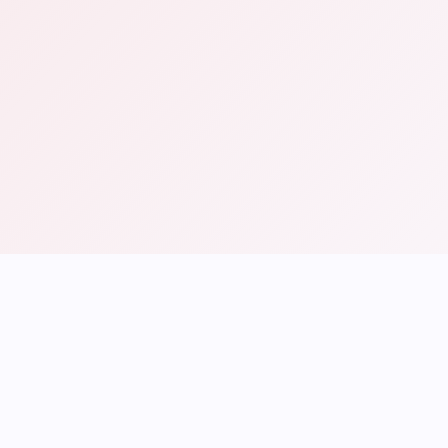
Stai aprendo la tua attività e vuoi costruire la tua
presenza online
Hai già un sito ma non funziona come dovrebbe
Vuoi un sito che lavori per te, non solo una vetrina