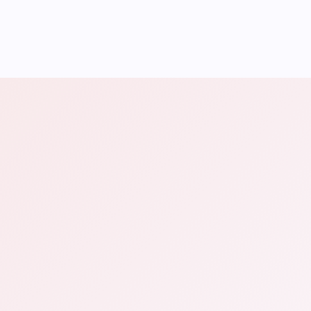
Struttura poco intuitiva per chi lo visita
Testi generici che non parlano ai tuoi clienti
Contenuti che non servono a nessuno
che si
distingue dai concorrenti
Un sito unico e riconoscibile
Veloce e leggero — niente appesantimenti inutili
Strutturato per posizionarsi su Google
Pensato per trasformare i visitatori in contatti
Nessuna dipendenza da temi o plugin
preconfezionati
Accessibile anche a utenti con disabilità