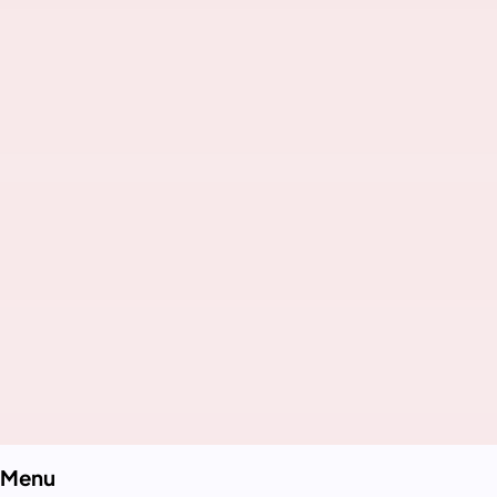
soluzione digitale su misura
Parlami del tuo progetto
Menu