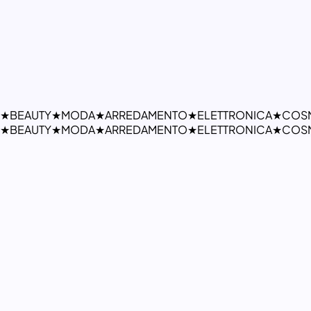
★
BEAUTY
★
MODA
★
ARREDAMENTO
★
ELETTRONICA
★
COSM
★
BEAUTY
★
MODA
★
ARREDAMENTO
★
ELETTRONICA
★
COSM