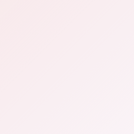
Progettazione strategica pensata per vendere
Design su misura — niente template
preconfezionati
Esperienza d'uso (UX) ottimizzata per i tuoi clienti
Checkout semplificato per ridurre gli abbandoni
Comunicazioni e automazioni per aumentare il
valore medio degli ordini
Strategie per recuperare i carrelli abbandonati
Vuoi aprire un eCommerce e hai bisogno di