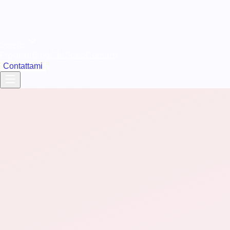
Servizi
Progetti
Blog
Chi Sono
Contatti
Contattami
pensati per vendere
Shopify o WooCommerce