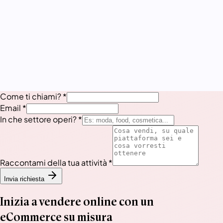
ha centrato subito il
punto
ti segue in tutte le fasi
— Progetto eCommerce
Come ti chiami?
*
Email
*
In che settore operi?
*
Raccontami della tua attività
*
Invia richiesta
Inizia a vendere online con un
eCommerce su misura