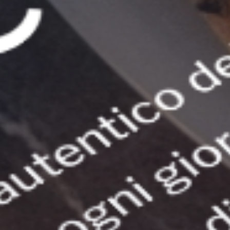
Sito Web
Design vivace con
menù digitale
sfogliabile, gallery
del locale e dei piatti, sezione recensioni e
mappa
con indicazioni
per raggiungere la pizzeria.
Prenotazione e Delivery
Sistema di
prenotazione tavoli
con selezione data,
orario e numero coperti, più modulo di
ordinazione
delivery
con carrello, scelta prodotti e conferma via
WhatsApp/email.