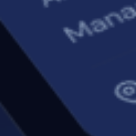
Manutenzione
Registro manutenzioni con
scadenzario automatico
,
notifiche per interventi programmati, log interventi
con foto e note tecniche per ogni barca della flotta.
Tecnologie utilizzate:
Next.js, Supabase, Tailwind CSS