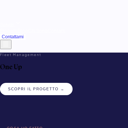
Servizi
Progetti
Blog
Chi Sono
Contatti
Contattami
Fleet Management
One Up
SCOPRI IL PROGETTO →