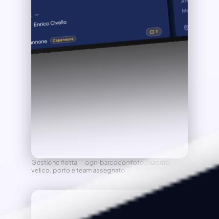
Gestione flotta — ogni barca con foto, numero
velico, porto e team assegnato