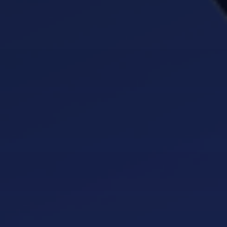
03
Implementazione del ticketing con stati, urgenze e
assegnazioni.
04
Dashboard KPI e notifiche push.
05
Deploy e formazione del team.