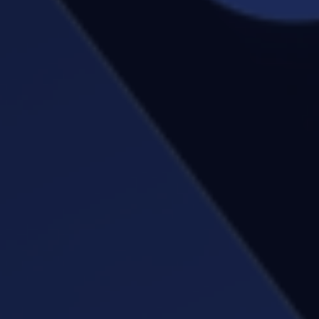
IL PROCESSO
Dal foglio Excel al gestionale
operativo
01
Analisi dei flussi operativi esistenti e definizione
dell'architettura dati.
02
Sviluppo del sistema di gestione flotta con profili
barca e disponibilità.