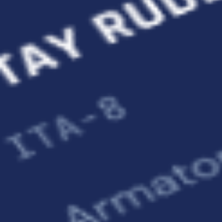
LA SOLUZIONE
Gestione Flotta
Dashboard operativa con
calendario prenotazioni
per ogni imbarcazione, stato disponibilità in tempo
reale, gestione clienti e
storico noleggi
con
documentazione allegata.